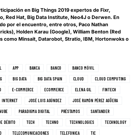
ticipación en Big Things 2019 expertos de
Fixr,
tio, Red Hat, Big Data Institute, Neo4J o Derwen
. En
do por el encuentro, entre otros, Paco Nathan
ricks), Holden Karau (Google), William Benton (Red
s como Minsait, Datarobot, Stratio, IBM, Hortonwoks o
L
APP
BANCA
BANCO
BANCO MÓVIL
G
BIG DATA
BIG DATA SPAIN
CLOUD
CLOUD COMPUTING
D
E-COMMERCE
ECOMMERCE
ELENA GIL
FINTECH
INTERNET
JOSÉ LUIS AGÚNDEZ
JOSÉ RAMÓN PÉREZ AGÜERA
NUBE
PARADIGMA DIGITAL
PRÉSTAMOS
SANTANDER
DE DÉBITO
TECH
TECHNO
TECHNOLOGIES
TECHNOLOGY
O
TELECOMUNICACIONES
TELEFONICA
TIC