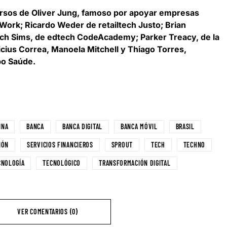
ursos de Oliver Jung
, famoso por apoyar empresas
ork; Ricardo Weder de retailtech Justo; Brian
Zach Sims, de edtech CodeAcademy; Parker Treacy, de la
nicius Correa, Manoela Mitchell y Thiago Torres,
po Saúde.
INA
BANCA
BANCA DIGITAL
BANCA MÓVIL
BRASIL
IÓN
SERVICIOS FINANCIEROS
SPROUT
TECH
TECHNO
CNOLOGÍA
TECNOLÓGICO
TRANSFORMACIÓN DIGITAL
VER COMENTARIOS (0)