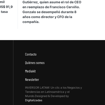
mil
Gutiérrez, quien asume el rol de CEO
US$ 91,9
en reemplazo de Francisco Cerviño.
 tasa
Gonzalo se desempeñó durante 8
años como director y CFO de la
compañía.
Contacto
Quiénes somos
Mediakit
Newsletter
INVERSOR LATAM: Un clic a los Negocios y
Tendencias en Latinoamérica y el
Mundo.Designed & Developed by
Digitalizadas