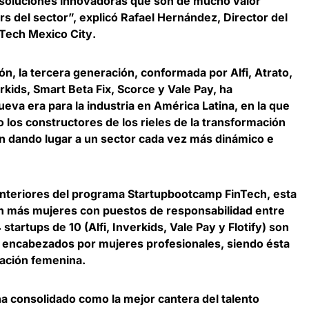
 soluciones innovadoras que son de mucho valor
rs del sector”, explicó
Rafael Hernández, Director del
Tech Mexico City
.
ón, la tercera generación, conformada por Alfi, Atrato,
rkids, Smart Beta Fix, Scorce y Vale Pay, ha
va era para la industria en América Latina, en la que
 los constructores de los rieles de la transformación
n dando lugar a un sector cada vez más dinámico e
nteriores del programa Startupbootcamp FinTech,
esta
on más mujeres con puestos de responsabilidad entre
startups de 10 (Alfi, Inverkids, Vale Pay y Flotify) son
n encabezados por mujeres profesionales, siendo ésta
tación femenina.
 consolidado como la mejor cantera del talento