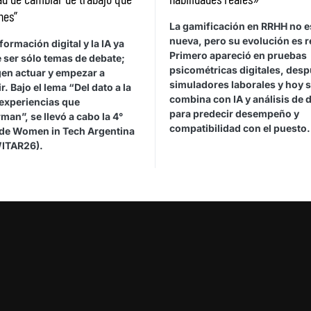
nes”
La gamificación en RRHH no e
nueva, pero su evolución es r
formación digital y la IA ya
Primero apareció en pruebas
 ser sólo temas de debate;
psicométricas digitales, des
gen actuar y empezar a
simuladores laborales y hoy 
r. Bajo el lema “Del dato a la
combina con IA y análisis de 
 experiencias que
para predecir desempeño y
man”, se llevó a cabo la 4°
compatibilidad con el puesto.
 de Women in Tech Argentina
ITAR26).