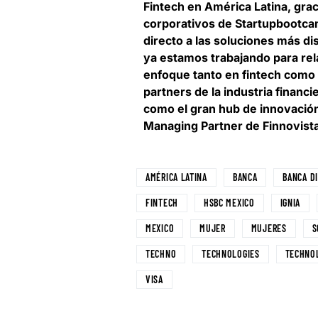
Fintech en América Latina, grac
corporativos de Startupbootcam
directo a las soluciones más dis
ya estamos trabajando para rel
enfoque tanto en fintech como 
partners de la industria financ
como el gran hub de innovación
Managing Partner de Finnovist
AMÉRICA LATINA
BANCA
BANCA DI
FINTECH
HSBC MEXICO
IGNIA
MEXICO
MUJER
MUJERES
S
TECHNO
TECHNOLOGIES
TECHNO
VISA