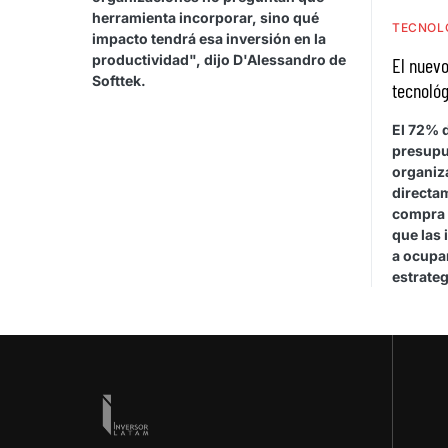
herramienta incorporar, sino qué
TECNOL
impacto tendrá esa inversión en la
productividad", dijo D'Alessandro de
El nuevo
Softtek.
tecnológ
El 72% d
presupu
organiza
directa
compra 
que las 
a ocupar
estrateg