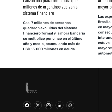
Lanzan una plataforma para que
Argentin
millones de argentinos vuelvan al
mayor p
sistema financiero
Las exp
Brasil a
Casi 7 millones de personas
en mayo
quedaron excluidas del sistema
consecu
financiero formal y la mora bancaria
interan
se multiplicó por cinco en el último
estuvo 
año y medio, acumulando más de
mayores
USD 15.000 millones en deuda.
automot