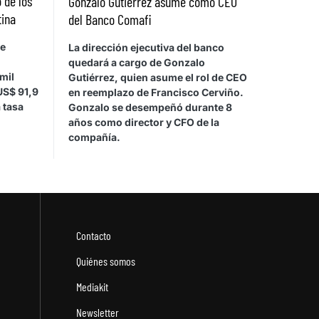
 de los
Gonzalo Gutiérrez asume como CEO
tina
del Banco Comafi
de
La dirección ejecutiva del banco
quedará a cargo de Gonzalo
mil
Gutiérrez, quien asume el rol de CEO
US$ 91,9
en reemplazo de Francisco Cerviño.
 tasa
Gonzalo se desempeñó durante 8
años como director y CFO de la
compañía.
Contacto
Quiénes somos
Mediakit
Newsletter