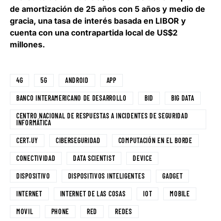
de amortización de 25 años con 5 años y medio de
gracia, una tasa de interés basada en LIBOR y
cuenta con una contrapartida local de US$2
millones.
4G
5G
ANDROID
APP
BANCO INTERAMERICANO DE DESARROLLO
BID
BIG DATA
CENTRO NACIONAL DE RESPUESTAS A INCIDENTES DE SEGURIDAD
INFORMÁTICA
CERT.UY
CIBERSEGURIDAD
COMPUTACIÓN EN EL BORDE
CONECTIVIDAD
DATA SCIENTIST
DEVICE
DISPOSITIVO
DISPOSITIVOS INTELIGENTES
GADGET
INTERNET
INTERNET DE LAS COSAS
IOT
MOBILE
MOVIL
PHONE
RED
REDES