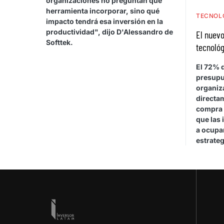
organizaciones no preguntan qué
herramienta incorporar, sino qué
TECNOL
impacto tendrá esa inversión en la
productividad", dijo D'Alessandro de
El nuevo
Softtek.
tecnológ
El 72% d
presupu
organiza
directa
compra 
que las 
a ocupar
estrateg