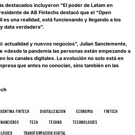
ás destacados incluyeron “El poder de Latam en
residente de AB Fintechs
destacó que el “Open
l es una realidad, está funcionando y llegando a los
 y data verdadera”.
al: actualidad y nuevos negocios”,
Julian Sanclemente,
e «desde la pandemia las personas están empezando a
n los canales digitales. La evolución no solo está en
mpresa que antes no conocían, sino también en las
ech
RGENTINA FINTECH
DIGITALIZACIÓN
ECONOMIA
FINTECH
FINANCIEROS
TECH
TECHNO
TECHNOLOGIES
OLÓGICO
TRANSFORMACIÓN DIGITAL