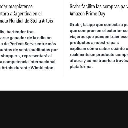
ender marplatense
Grabr facilita las compras par
tará a Argentina en el
Amazon Prime Day
to Mundial de Stella Artois
Grabr, la app que conecta a 
que compran en el exterior c
is, bartender tras
viajeros que pueden traer eso
arse ganador de la edición
productos a nuestro país
a de Perfect Serve entre más
explican cómo saber cuánto 
puntos de venta auditados por
realmente un producto comp
 shoppers, representará al
afuera y cómo traerlo a través
la competencia internacional
plataforma.
la Artois durante Wimbledon.