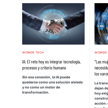
WOMEN TECH
WOMEN 
IA: El reto hoy es integrar tecnología,
“Las muj
procesos y criterio humano
necesid
los varo
Sin esa conexión, la IA puede
quedarse como una solución aislada
La trans
y no como un motor de
dejan de
transformación.
hoy exi
construi
acción: