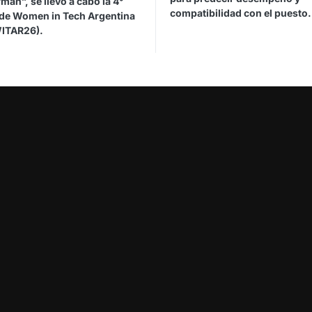
man”, se llevó a cabo la 4°
compatibilidad con el puesto.
 de Women in Tech Argentina
ITAR26).