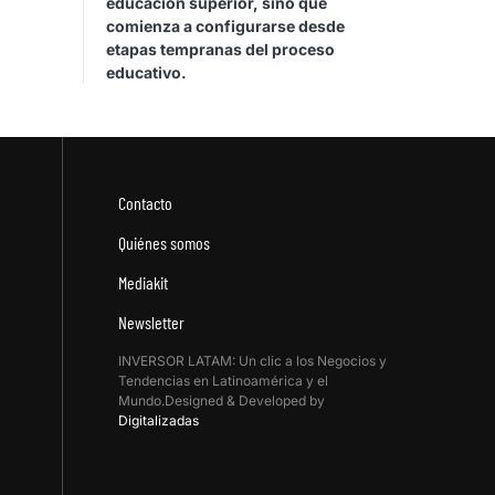
educación superior, sino que
comienza a configurarse desde
etapas tempranas del proceso
educativo.
Contacto
Quiénes somos
Mediakit
Newsletter
INVERSOR LATAM: Un clic a los Negocios y
Tendencias en Latinoamérica y el
Mundo.Designed & Developed by
Digitalizadas