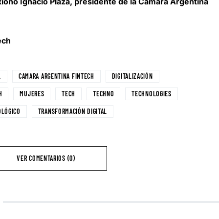
exionó
Ignacio Plaza, presidente de la Cámara Argentina
ech
L
CAMARA ARGENTINA FINTECH
DIGITALIZACIÓN
H
MUJERES
TECH
TECHNO
TECHNOLOGIES
OLÓGICO
TRANSFORMACIÓN DIGITAL
VER COMENTARIOS (0)