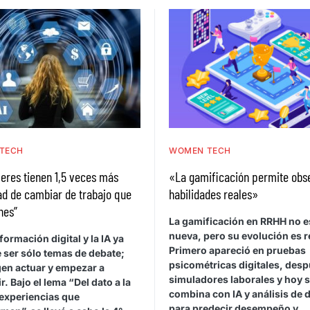
TECH
WOMEN TECH
eres tienen 1,5 veces más
«La gamificación permite obs
ad de cambiar de trabajo que
habilidades reales»
nes”
La gamificación en RRHH no e
nueva, pero su evolución es r
formación digital y la IA ya
Primero apareció en pruebas
 ser sólo temas de debate;
psicométricas digitales, des
gen actuar y empezar a
simuladores laborales y hoy 
r. Bajo el lema “Del dato a la
combina con IA y análisis de 
 experiencias que
para predecir desempeño y