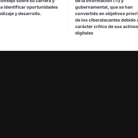
consejo sobre su carrera y
de la información (TI) y
a identificar oportunidades
gubernamental, que se han
dizaje y desarrollo.
convertido en objetivos priori
de los ciberatacantes debido 
carácter crítico de sus activo
digitales