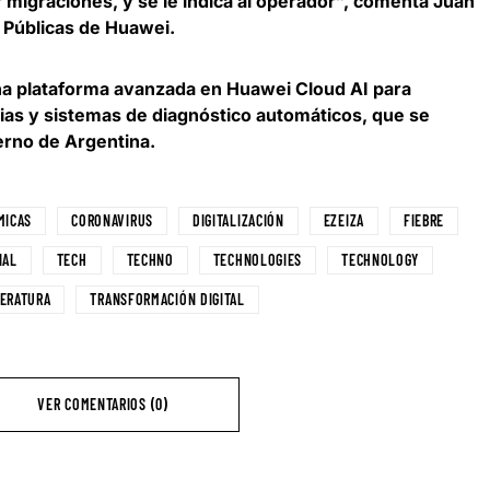
migraciones, y se le indica al operador”, comenta
Juan
 Públicas de Huawei
.
a plataforma avanzada en Huawei Cloud AI para
as y sistemas de diagnóstico automáticos, que se
erno de Argentina.
MICAS
CORONAVIRUS
DIGITALIZACIÓN
EZEIZA
FIEBRE
IAL
TECH
TECHNO
TECHNOLOGIES
TECHNOLOGY
ERATURA
TRANSFORMACIÓN DIGITAL
VER COMENTARIOS (0)