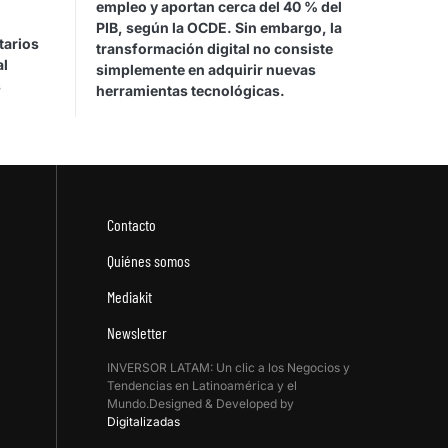
empleo y aportan cerca del 40 % del
PIB, según la OCDE. Sin embargo, la
tarios
transformación digital no consiste
al
simplemente en adquirir nuevas
s
herramientas tecnológicas.
Contacto
Quiénes somos
Mediakit
Newsletter
INVERSOR LATAM: Un clic a los Negocios y
Tendencias en Latinoamérica y el
Mundo.Designed & Developed by
Digitalizadas