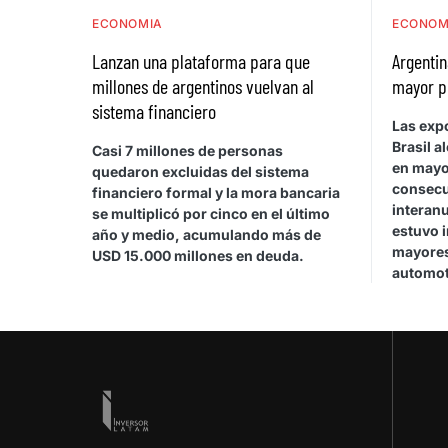
ECONOMIA
ECONOM
Lanzan una plataforma para que
Argentin
millones de argentinos vuelvan al
mayor p
sistema financiero
Las exp
Brasil a
Casi 7 millones de personas
en mayo
quedaron excluidas del sistema
consecu
financiero formal y la mora bancaria
interan
se multiplicó por cinco en el último
estuvo 
año y medio, acumulando más de
mayores
USD 15.000 millones en deuda.
automot