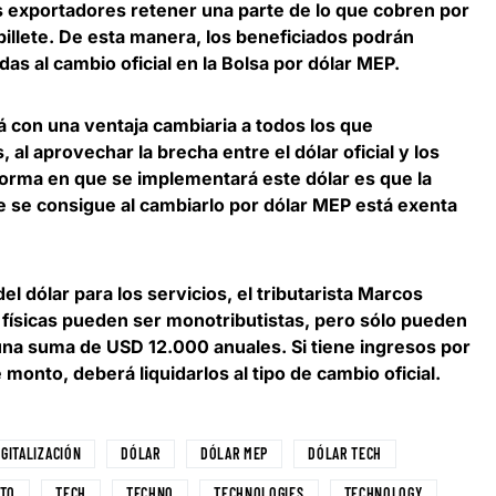
os exportadores
retener una parte de lo que cobren por
illete
. De esta manera, los beneficiados podrán
das al cambio oficial en la Bolsa por dólar MEP.
 con una ventaja cambiaria a todos los que
s
, al aprovechar la brecha entre el dólar oficial y los
 forma en que se implementará este dólar es que la
ue se consigue al cambiarlo por dólar MEP está exenta
del dólar para los servicios, el tributarista Marcos
 físicas pueden ser monotributistas, pero
sólo pueden
 una suma de USD 12.000 anuales
. Si tiene ingresos por
onto, deberá liquidarlos al tipo de cambio oficial.
IGITALIZACIÓN
DÓLAR
DÓLAR MEP
DÓLAR TECH
NTO
TECH
TECHNO
TECHNOLOGIES
TECHNOLOGY