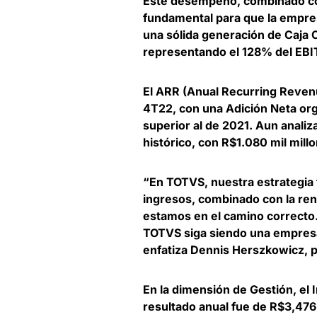
Este desempeño, combinado con
fundamental para que la empr
una
sólida generación de Caja 
representando el 128% del EBI
El ARR (Anual Recurring Revenu
4T22, con una Adición Neta or
superior al de 2021. Aun anali
histórico, con R$1.080 mil mill
“En TOTVS, nuestra estrategia t
ingresos, combinado con la re
estamos en el camino correcto
TOTVS siga siendo una empresa 
enfatiza
Dennis Herszkowicz, 
En la dimensión de Gestión, el 
resultado anual fue de R$3,476