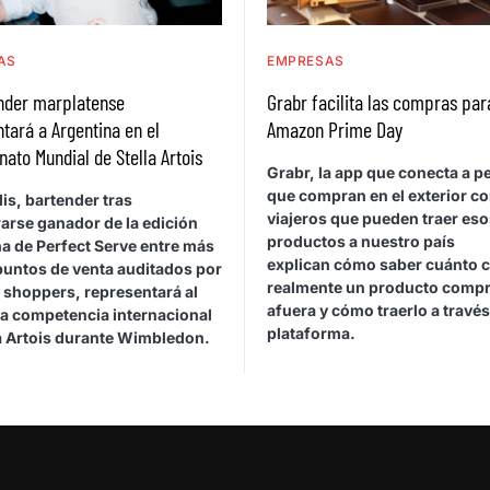
AS
EMPRESAS
ender marplatense
Grabr facilita las compras par
tará a Argentina en el
Amazon Prime Day
to Mundial de Stella Artois
Grabr, la app que conecta a 
que compran en el exterior c
is, bartender tras
viajeros que pueden traer eso
arse ganador de la edición
productos a nuestro país
a de Perfect Serve entre más
explican cómo saber cuánto 
puntos de venta auditados por
realmente un producto comp
 shoppers, representará al
afuera y cómo traerlo a través
la competencia internacional
plataforma.
la Artois durante Wimbledon.