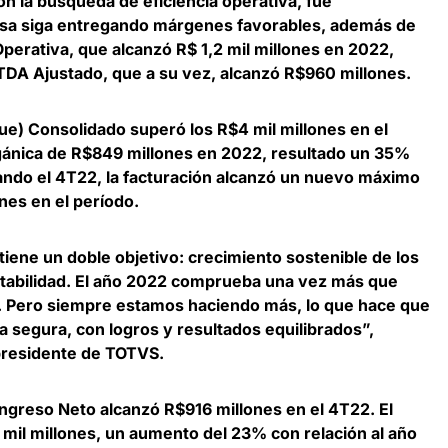
 la búsqueda de eficiencia operativa, fue
esa siga entregando márgenes favorables, además de
Operativa, que alcanzó R$ 1,2 mil millones en 2022
,
TDA Ajustado, que a su vez, alcanzó R$960 millones.
e) Consolidado superó los R$4 mil millones en el
gánica de R$849 millones en 2022, resultado un 35%
zando el 4T22,
la facturación alcanzó un nuevo máximo
ones en el período
.
iene un doble objetivo: crecimiento sostenible de los
ntabilidad. El año 2022 comprueba una vez más que
. Pero siempre estamos haciendo más, lo que hace que
segura, con logros y resultados equilibrados”,
presidente de TOTVS
.
Ingreso Neto alcanzó R$916 millones en el 4T22. El
 mil millones, un
aumento del 23% con relación al año