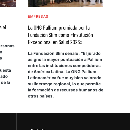
EMPRESAS
a el
La ONG Pallium premiada por la
Fundación Slim como «Institución
Excepcional en Salud 2026»
personas
on
La Fundación Slim señaló: “El jurado
s
asignó la mayor puntuación a Pallium
entre las instituciones competidoras
cuesta
de América Latina. La ONG Pallium
rado
Latinoamérica fue muy bien valorado
 de la
su liderazgo regional, lo que permite
la formación de recursos humanos de
otros países.