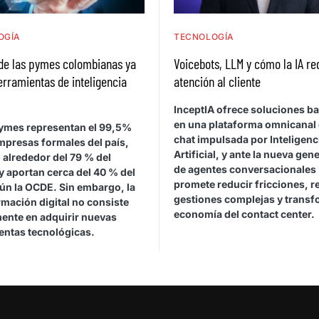
OGÍA
TECNOLOGÍA
de las pymes colombianas ya
Voicebots, LLM y cómo la IA re
herramientas de inteligencia
atención al cliente
l
InceptIA ofrece soluciones b
en una plataforma omnicanal 
ymes representan el 99,5%
chat impulsada por Inteligenc
mpresas formales del país,
Artificial, y ante la nueva gen
 alrededor del 79 % del
de agentes conversacionales
y aportan cerca del 40 % del
promete reducir fricciones, r
gún la OCDE. Sin embargo, la
gestiones complejas y transf
mación digital no consiste
economía del contact center.
ente en adquirir nuevas
entas tecnológicas.