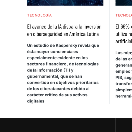
TECNOLOGÍA
TECNOL
El avance de la IA dispara la inversión
El 66% 
en ciberseguridad en América Latina
utiliza 
artificia
Un estudio de Kaspersky revela que
ésta mayor conciencia es
Las mip
especialmente evidente en los
de las e
sectores financiero, de tecnologías
generan
de la información (TI) y
empleo 
gubernamental, que se han
PIB, se
convertido en objetivos prioritarios
transfor
de los ciberatacantes debido al
simplem
carácter crítico de sus activos
herrami
digitales