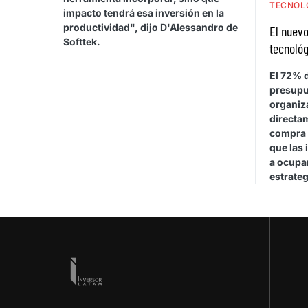
TECNOL
impacto tendrá esa inversión en la
productividad", dijo D'Alessandro de
El nuevo
Softtek.
tecnológ
El 72% d
presupu
organiza
directa
compra 
que las 
a ocupar
estrateg