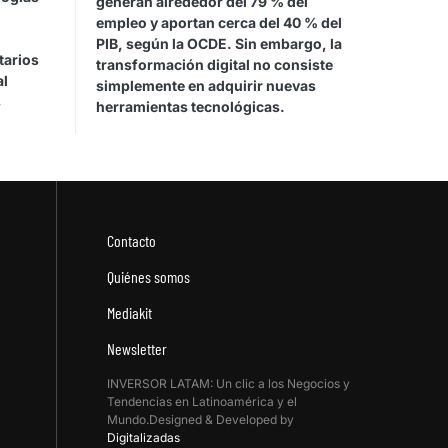
generan alrededor del 79 % del
empleo y aportan cerca del 40 % del
PIB, según la OCDE. Sin embargo, la
tarios
transformación digital no consiste
al
simplemente en adquirir nuevas
s
herramientas tecnológicas.
Contacto
Quiénes somos
Mediakit
Newsletter
INVERSOR LATAM: Un clic a los Negocios y
Tendencias en Latinoamérica y el
Mundo.Designed & Developed by
Digitalizadas