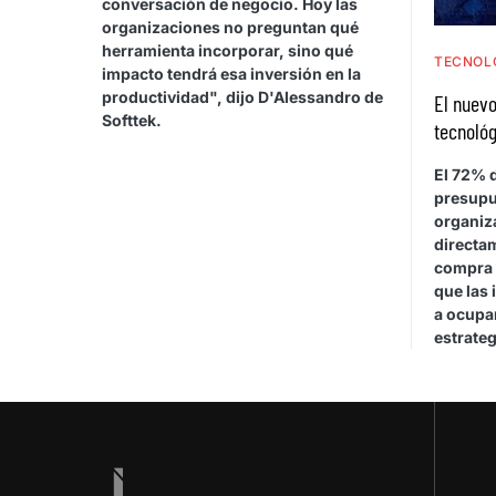
conversación de negocio. Hoy las
organizaciones no preguntan qué
herramienta incorporar, sino qué
TECNOL
impacto tendrá esa inversión en la
productividad", dijo D'Alessandro de
El nuevo
Softtek.
tecnológ
El 72% d
presupu
organiza
directa
compra 
que las 
a ocupar
estrateg