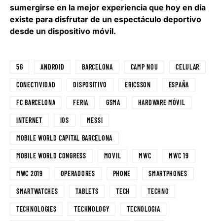
sumergirse en la mejor experiencia que hoy en día
existe para disfrutar de un espectáculo deportivo
desde un dispositivo móvil.
5G
ANDROID
BARCELONA
CAMP NOU
CELULAR
CONECTIVIDAD
DISPOSITIVO
ERICSSON
ESPAÑA
FC BARCELONA
FERIA
GSMA
HARDWARE MÓVIL
INTERNET
IOS
MESSI
MOBILE WORLD CAPITAL BARCELONA
MOBILE WORLD CONGRESS
MOVIL
MWC
MWC 19
MWC 2019
OPERADORES
PHONE
SMARTPHONES
SMARTWATCHES
TABLETS
TECH
TECHNO
TECHNOLOGIES
TECHNOLOGY
TECNOLOGIA