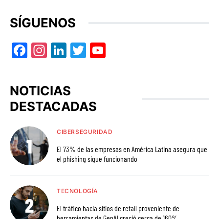
SÍGUENOS
Facebook
Instagram
LinkedIn
Twitter
YouTube
NOTICIAS
DESTACADAS
CIBERSEGURIDAD
El 73% de las empresas en América Latina asegura que
el phishing sigue funcionando
TECNOLOGÍA
El tráfico hacia sitios de retail proveniente de
herramientas de GenAI creció cerca de 160%