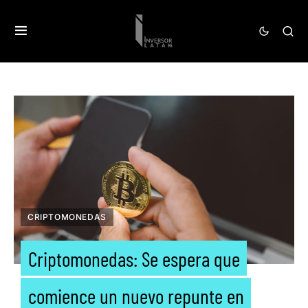
CRIPTOMONEDAS
Criptomonedas: Se espera que
comience un nuevo repunte en