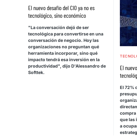
El nuevo desafío del CIO ya no es
tecnológico, sino económico
"La conversación dejó de ser
tecnológica para convertirse en una
conversación de negocio. Hoy las
organizaciones no preguntan qué
herramienta incorporar, sino qué
TECNOL
impacto tendrá esa inversión en la
productividad", dijo D'Alessandro de
El nuevo
Softtek.
tecnológ
El 72% d
presupu
organiza
directa
compra 
que las 
a ocupar
estrateg