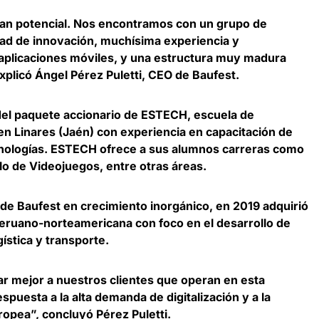
an potencial. Nos encontramos con un grupo de
ad de innovación, muchísima experiencia y
 aplicaciones móviles, y una estructura muy madura
explicó
Ángel Pérez Puletti, CEO de Baufest
.
 del paquete accionario de ESTECH
, escuela de
en Linares (Jaén) con experiencia en capacitación de
ecnologías. ESTECH ofrece a sus alumnos carreras como
llo de Videojuegos, entre otras áreas.
 de Baufest en crecimiento inorgánico
, en 2019 adquirió
eruano-norteamericana con foco en el desarrollo de
gística y transporte.
r mejor a nuestros clientes que operan en esta
espuesta a la
alta demanda de digitalización y a la
uropea
”, concluyó Pérez Puletti.