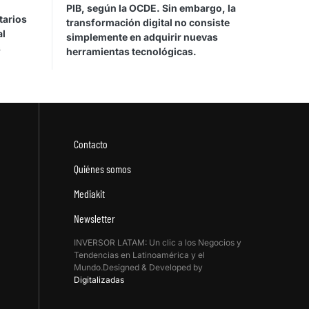
PIB, según la OCDE. Sin embargo, la
tarios
transformación digital no consiste
al
simplemente en adquirir nuevas
s
herramientas tecnológicas.
Contacto
Quiénes somos
Mediakit
Newsletter
INVERSOR LATAM: Un clic a los Negocios y
Tendencias en Latinoamérica y el
Mundo.Designed & Developed by
Digitalizadas