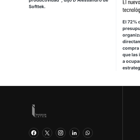
El nuevo
Softtek.
tecnológ
El 72% d
presupu
organiza
directa
compra 
que las 
a ocupar
estrateg