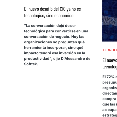
El nuevo desafío del CIO ya no es
tecnológico, sino económico
"La conversación dejó de ser
tecnológica para convertirse en una
conversación de negocio. Hoy las
organizaciones no preguntan qué
herramienta incorporar, sino qué
TECNOL
impacto tendrá esa inversión en la
productividad", dijo D'Alessandro de
El nuevo
Softtek.
tecnológ
El 72% d
presupu
organiza
directa
compra 
que las 
a ocupar
estrateg