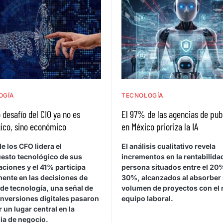
OGÍA
TECNOLOGÍA
 desafío del CIO ya no es
El 97% de las agencias de pub
ico, sino económico
en México prioriza la IA
e los CFO lidera el
El análisis cualitativo revela
esto tecnológico de sus
incrementos en la rentabilida
ciones y el 41% participa
persona situados entre el 20%
mente en las decisiones de
30%, alcanzados al absorber
de tecnología, una señal de
volumen de proyectos con el
inversiones digitales pasaron
equipo laboral.
 un lugar central en la
ia de negocio.