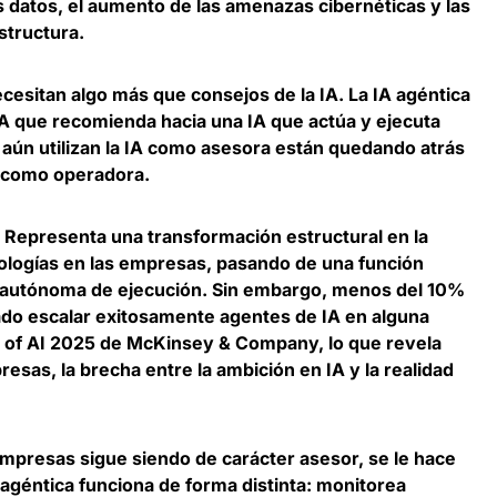
s datos
, el aumento de las amenazas cibernéticas y las
structura.
cesitan algo más que consejos de la IA.
La IA agéntica
IA que recomienda hacia una IA que actúa y ejecuta
 aún utilizan la IA como asesora están quedando atrás
an como operadora.
. Representa una transformación estructural en la
ologías en las empresas, pasando de una función
a autónoma de ejecución. Sin embargo, menos del 10%
ado escalar exitosamente agentes de IA en alguna
e of AI 2025 de McKinsey & Company, lo que revela
resas, la brecha entre la ambición en IA y la realidad
empresas sigue siendo de carácter asesor, se le hace
 agéntica funciona de forma distinta
: monitorea