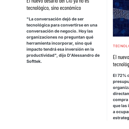
El nuevo desafío del CIO ya no es
tecnológico, sino económico
"La conversación dejó de ser
tecnológica para convertirse en una
conversación de negocio. Hoy las
organizaciones no preguntan qué
herramienta incorporar, sino qué
TECNOL
impacto tendrá esa inversión en la
productividad", dijo D'Alessandro de
El nuevo
Softtek.
tecnológ
El 72% d
presupu
organiza
directa
compra 
que las 
a ocupar
estrateg