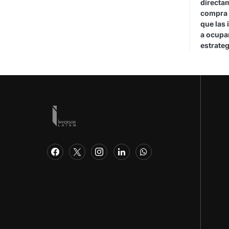
directa
compra 
que las 
a ocupar
estrateg