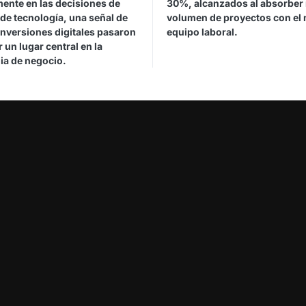
mente en las decisiones de
30%, alcanzados al absorber
de tecnología, una señal de
volumen de proyectos con el
inversiones digitales pasaron
equipo laboral.
 un lugar central en la
ia de negocio.