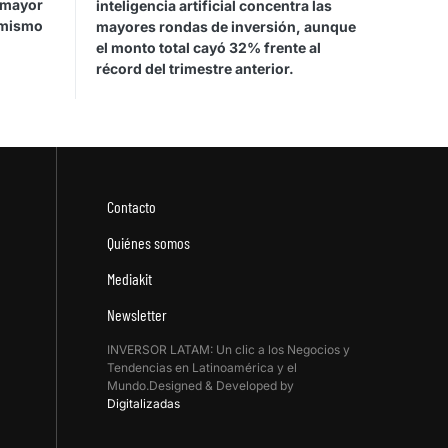
 mayor
inteligencia artificial concentra las
 mismo
mayores rondas de inversión, aunque
el monto total cayó 32% frente al
récord del trimestre anterior.
Contacto
Quiénes somos
Mediakit
Newsletter
INVERSOR LATAM: Un clic a los Negocios y
Tendencias en Latinoamérica y el
Mundo.Designed & Developed by
Digitalizadas