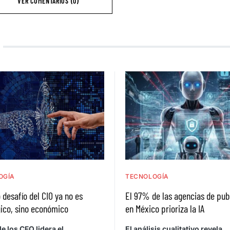
VER COMENTARIOS (0)
OGÍA
TECNOLOGÍA
 desafío del CIO ya no es
El 97% de las agencias de pub
ico, sino económico
en México prioriza la IA
e los CFO lidera el
El análisis cualitativo revela