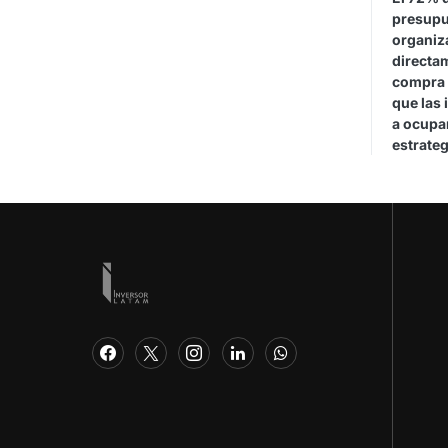
presupu
organiza
directa
compra 
que las 
a ocupar
estrateg