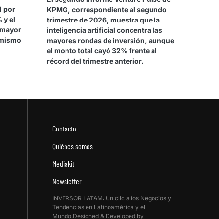
d por
KPMG, correspondiente al segundo
 y el
trimestre de 2026, muestra que la
 mayor
inteligencia artificial concentra las
 mismo
mayores rondas de inversión, aunque
el monto total cayó 32% frente al
récord del trimestre anterior.
Contacto
Quiénes somos
Mediakit
Newsletter
INVERSOR LATAM: Un clic a los Negocios y
Tendencias en Latinoamérica y el
Mundo.Designed & Developed by