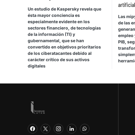
artificia
Un estudio de Kaspersky revela que
ésta mayor conciencia es
Las mip
especialmente evidente en los
de las e
sectores financiero, de tecnologías
generan
de la información (TI) y
empleo 
gubernamental, que se han
PIB, se
convertido en objetivos prioritarios
transfor
de los ciberatacantes debido al
simplem
carácter crítico de sus activos
herrami
digitales