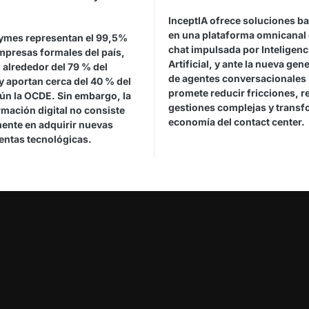
l
InceptIA ofrece soluciones b
en una plataforma omnicanal 
ymes representan el 99,5%
chat impulsada por Inteligenc
mpresas formales del país,
Artificial, y ante la nueva gen
 alrededor del 79 % del
de agentes conversacionales
y aportan cerca del 40 % del
promete reducir fricciones, r
gún la OCDE. Sin embargo, la
gestiones complejas y transf
mación digital no consiste
economía del contact center.
ente en adquirir nuevas
entas tecnológicas.