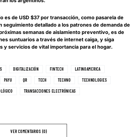
ran los argentinos.
io es de USD $37 por transacción, como pasarela de
un seguimiento detallado a los patrones de demanda de
 próximas semanas de aislamiento preventivo,
es de
es suntuarios a través de internet caiga
, y siga
y servicios de vital importancia para el hogar.
ES
DIGITALIZACIÓN
FINTECH
LATINOAMERICA
PAYU
QR
TECH
TECHNO
TECHNOLOGIES
OLÓGICO
TRANSACCIONES ELECTRÓNICAS
VER COMENTARIOS (0)