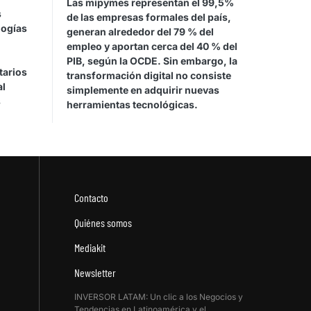
Las mipymes representan el 99,5%
s
de las empresas formales del país,
logías
generan alrededor del 79 % del
empleo y aportan cerca del 40 % del
PIB, según la OCDE. Sin embargo, la
tarios
transformación digital no consiste
al
simplemente en adquirir nuevas
s
herramientas tecnológicas.
Contacto
Quiénes somos
Mediakit
Newsletter
INVERSOR LATAM: Un clic a los Negocios y
Tendencias en Latinoamérica y el