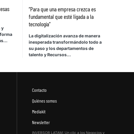
resas
“Para que una empresa crezca es
fundamental que esté ligada a la
tecnología”
 y
aforma
La digitalización avanza de manera
más…
inesperada transformándolo todo a
su paso y los departamentos de
talento y Recursos…
Contacto
Quiénes somos
Mediakit
Newsletter
INVERSOR LATAM: Un clic a los Negocios y