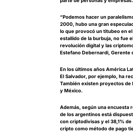
parte de personas y empresas.
“Podemos hacer un paralelismo 
2000, hubo una gran especulac
lo que provocó un titubeo en el 
estallido de la burbuja, no fue e
revolución digital y las cripto
Estefano Debernardi, Gerente 
En los últimos años
América Lat
El Salvador, por ejemplo, ha re
También existen proyectos de l
y México.
Además, según una encuesta re
de los argentinos está dispuest
con criptodivisas
y el 38,1% de
cripto como método de pago ti