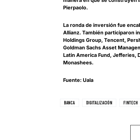
manera en que se construyen l
Pierpaolo.
La
ronda de inversión fue enca
Allianz. También participaron 
Holdings Group, Tencent, Persh
Goldman Sachs Asset Managem
Latin America Fund, Jefferies, 
Monashees.
Fuente: Uala
BANCA
DIGITALIZACIÓN
FINTECH