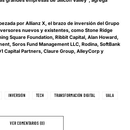
as grandes empresas de Silicon Valley”, agrega
bezada por Allianz X
, el brazo de inversión del Grupo
inversores nuevos y existentes, como Stone Ridge
ing Square Foundation, Ribbit Capital, Alan Howard,
ent, Soros Fund Management LLC, Rodina, SoftBank
D1 Capital Partners, Claure Group, AlleyCorp y
INVERSIÓN
TECH
TRANSFORMACIÓN DIGITAL
UALA
VER COMENTARIOS (0)