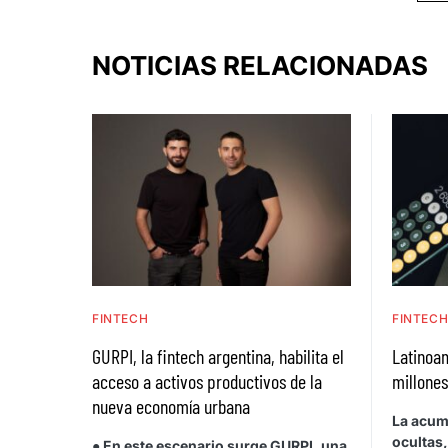
NOTICIAS RELACIONADAS
FINTECH
FINTEC
GURPI, la fintech argentina, habilita el
Latinoa
acceso a activos productivos de la
millones
nueva economía urbana
La acum
ocultas
● En este escenario surge GURPI, una