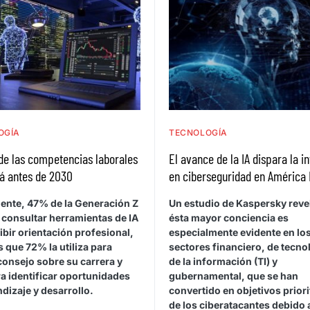
OGÍA
TECNOLOGÍA
de las competencias laborales
El avance de la IA dispara la i
á antes de 2030
en ciberseguridad en América 
ente, 47% de la Generación Z
Un estudio de Kaspersky reve
 consultar herramientas de IA
ésta mayor conciencia es
ibir orientación profesional,
especialmente evidente en lo
 que 72% la utiliza para
sectores financiero, de tecno
consejo sobre su carrera y
de la información (TI) y
a identificar oportunidades
gubernamental, que se han
dizaje y desarrollo.
convertido en objetivos priori
de los ciberatacantes debido 