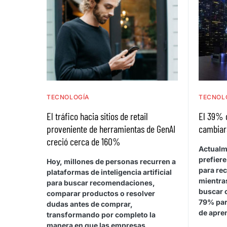
TECNOLOGÍA
TECNOL
El tráfico hacia sitios de retail
El 39% 
proveniente de herramientas de GenAI
cambiar
creció cerca de 160%
Actualm
prefiere
Hoy, millones de personas recurren a
para rec
plataformas de inteligencia artificial
mientras
para buscar recomendaciones,
buscar 
comparar productos o resolver
79% par
dudas antes de comprar,
de apren
transformando por completo la
manera en que las empresas