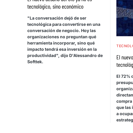
tecnológico, sino económico
"La conversación dejó de ser
tecnológica para convertirse en una
conversación de negocio. Hoy las
organizaciones no preguntan qué
herramienta incorporar, sino qué
TECNOL
impacto tendrá esa inversión en la
productividad", dijo D'Alessandro de
El nuevo
Softtek.
tecnológ
El 72% d
presupu
organiza
directa
compra 
que las 
a ocupar
estrateg