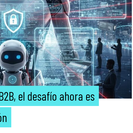
B2B, el desafío ahora es
ón