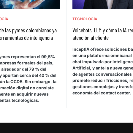
OGÍA
TECNOLOGÍA
de las pymes colombianas ya
Voicebots, LLM y cómo la IA re
herramientas de inteligencia
atención al cliente
l
InceptIA ofrece soluciones b
en una plataforma omnicanal 
ymes representan el 99,5%
chat impulsada por Inteligenc
mpresas formales del país,
Artificial, y ante la nueva gen
 alrededor del 79 % del
de agentes conversacionales
y aportan cerca del 40 % del
promete reducir fricciones, r
gún la OCDE. Sin embargo, la
gestiones complejas y transf
mación digital no consiste
economía del contact center.
ente en adquirir nuevas
entas tecnológicas.