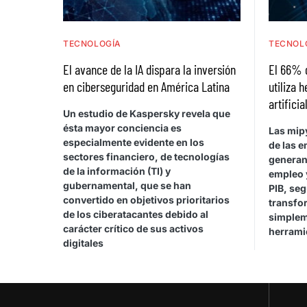
TECNOLOGÍA
TECNOL
El avance de la IA dispara la inversión
El 66% 
en ciberseguridad en América Latina
utiliza 
artificia
Un estudio de Kaspersky revela que
ésta mayor conciencia es
Las mip
especialmente evidente en los
de las e
sectores financiero, de tecnologías
generan
de la información (TI) y
empleo 
gubernamental, que se han
PIB, se
convertido en objetivos prioritarios
transfor
de los ciberatacantes debido al
simplem
carácter crítico de sus activos
herrami
digitales