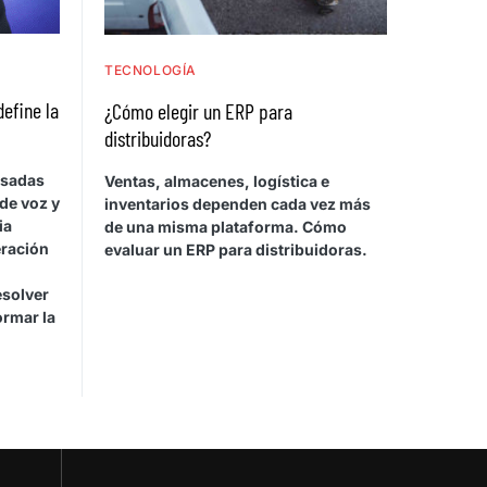
TECNOLOGÍA
define la
¿Cómo elegir un ERP para
distribuidoras?
asadas
Ventas, almacenes, logística e
de voz y
inventarios dependen cada vez más
ia
de una misma plataforma. Cómo
eración
evaluar un ERP para distribuidoras.
esolver
ormar la