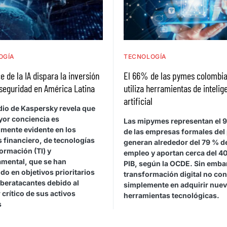
OGÍA
TECNOLOGÍA
e de la IA dispara la inversión
El 66% de las pymes colombia
seguridad en América Latina
utiliza herramientas de intelig
artificial
dio de Kaspersky revela que
yor conciencia es
Las mipymes representan el 
lmente evidente en los
de las empresas formales del 
 financiero, de tecnologías
generan alrededor del 79 % d
formación (TI) y
empleo y aportan cerca del 40
mental, que se han
PIB, según la OCDE. Sin embar
do en objetivos prioritarios
transformación digital no con
iberatacantes debido al
simplemente en adquirir nue
 crítico de sus activos
herramientas tecnológicas.
s