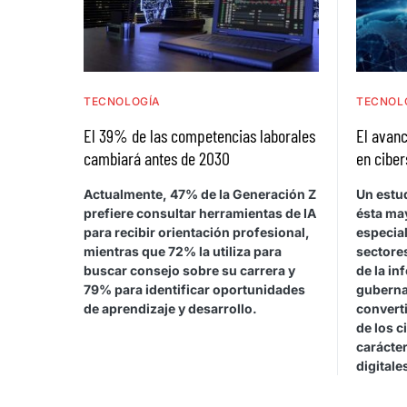
TECNOLOGÍA
TECNOL
El 39% de las competencias laborales
El avanc
cambiará antes de 2030
en ciber
Actualmente, 47% de la Generación Z
Un estu
prefiere consultar herramientas de IA
ésta ma
para recibir orientación profesional,
especia
mientras que 72% la utiliza para
sectores
buscar consejo sobre su carrera y
de la in
79% para identificar oportunidades
guberna
de aprendizaje y desarrollo.
converti
de los c
carácter
digitale