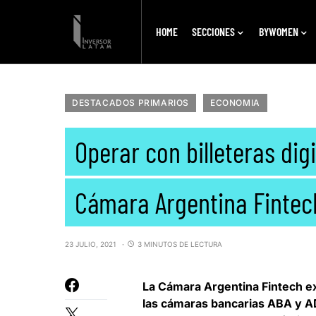
HOME
SECCIONES
BYWOMEN
DESTACADOS PRIMARIOS
ECONOMIA
Operar con billeteras dig
Cámara Argentina Fintec
23 JULIO, 2021
3 MINUTOS DE LECTURA
La
Cámara Argentina Fintech
ex
las cámaras bancarias
ABA
y
A