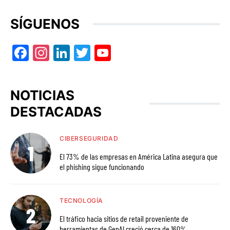
SÍGUENOS
Facebook
Instagram
LinkedIn
Twitter
YouTube
NOTICIAS
DESTACADAS
CIBERSEGURIDAD
El 73% de las empresas en América Latina asegura que
el phishing sigue funcionando
TECNOLOGÍA
El tráfico hacia sitios de retail proveniente de
herramientas de GenAI creció cerca de 160%