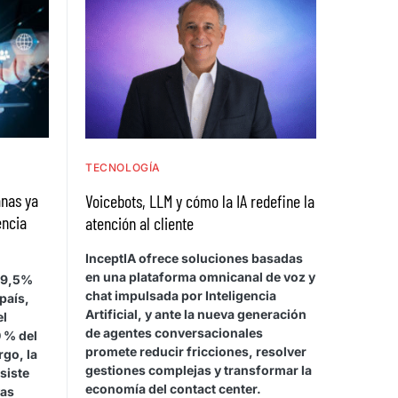
TECNOLOGÍA
nas ya
Voicebots, LLM y cómo la IA redefine la
encia
atención al cliente
InceptIA ofrece soluciones basadas
en una plataforma omnicanal de voz y
99,5%
chat impulsada por Inteligencia
país,
Artificial, y ante la nueva generación
el
de agentes conversacionales
 % del
promete reducir fricciones, resolver
go, la
gestiones complejas y transformar la
siste
economía del contact center.
vas