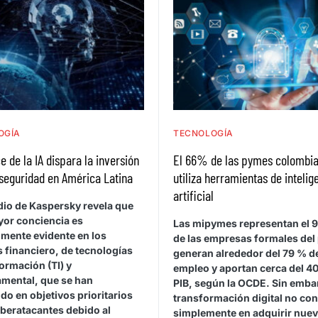
OGÍA
TECNOLOGÍA
e de la IA dispara la inversión
El 66% de las pymes colombia
seguridad en América Latina
utiliza herramientas de intelig
artificial
dio de Kaspersky revela que
yor conciencia es
Las mipymes representan el 
lmente evidente en los
de las empresas formales del 
 financiero, de tecnologías
generan alrededor del 79 % d
formación (TI) y
empleo y aportan cerca del 40
mental, que se han
PIB, según la OCDE. Sin embar
do en objetivos prioritarios
transformación digital no con
iberatacantes debido al
simplemente en adquirir nue