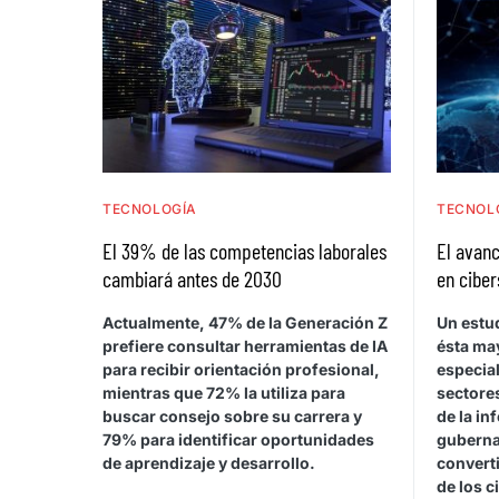
TECNOLOGÍA
TECNOL
El 39% de las competencias laborales
El avanc
cambiará antes de 2030
en ciber
Actualmente, 47% de la Generación Z
Un estu
prefiere consultar herramientas de IA
ésta ma
para recibir orientación profesional,
especia
mientras que 72% la utiliza para
sectores
buscar consejo sobre su carrera y
de la in
79% para identificar oportunidades
guberna
de aprendizaje y desarrollo.
converti
de los c