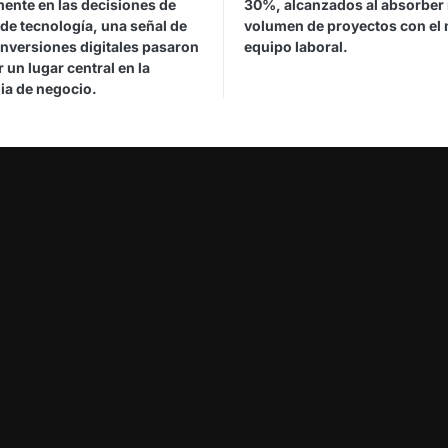
mente en las decisiones de
30%, alcanzados al absorber
de tecnología, una señal de
volumen de proyectos con el
inversiones digitales pasaron
equipo laboral.
 un lugar central en la
ia de negocio.