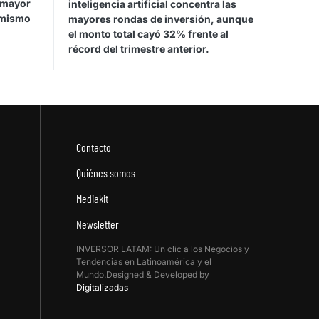
 mayor
inteligencia artificial concentra las
 mismo
mayores rondas de inversión, aunque
el monto total cayó 32% frente al
récord del trimestre anterior.
Contacto
Quiénes somos
Mediakit
Newsletter
INVERSOR LATAM: Un clic a los Negocios y
Tendencias en Latinoamérica y el
Mundo.Designed & Developed by
Digitalizadas