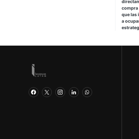
directa
compra 
que las 
a ocupar
estrateg