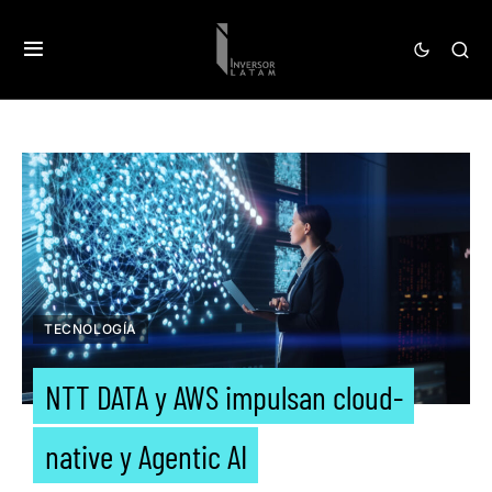
TECNOLOGÍA
NTT DATA y AWS impulsan cloud-
native y Agentic AI