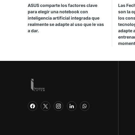
ASUS comparte los factores clave
Las Fec
para elegir una notebook con
son la 
inteligencia artificial integrada que
los con
realmente se adapte al uso que le vas
tecnolo
a dar.
adapte a
entrenar
moment