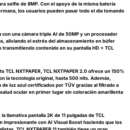
ra selfie de 8MP
. Con el apoyo de la misma batería
mana, los usuarios pueden pasar todo el día tomando
 con una cámara triple AI de 50MP y un procesador
, aliviando el estrés del almacenamiento en búfer
 transmitiendo contenido en su pantalla HD + TCL
lets TCL NXTPAPER, TCL NXTPAPER 2.0 ofrece un
150%
n la tecnología original, hasta 500 nits
. Además,
de luz azul certificados por TÜV gracias al filtrado a
salud ocular en primer lugar sin coloración amarillenta
la llamativa
pantalla 2K de 11 pulgadas de TCL
 impresionante con AI Visual Boost
haciendo que los
alistas. TCL NXTPAPER 11 también tiene un gran