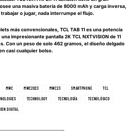
posee una masiva batería de 8000 mAh y carga inversa,
 trabajar o jugar, nada interrumpe el flujo.
ablets más convencionales, TCL TAB 11 es una potencia
e una impresionante p
antalla 2K TCL NXTVISION de 11
es
. Con un peso de solo 462 gramos, el diseño delgado
n casi cualquier bolso.
MWC
MWC2023
MWC23
SMARTPHONE
TCL
HNOLOGIES
TECHNOLOGY
TECNOLOGÍA
TECNOLÓGICO
IÓN DIGITAL