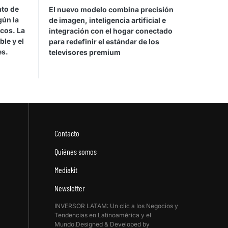
nto de
El nuevo modelo combina precisión
gún la
de imagen, inteligencia artificial e
icos. La
integración con el hogar conectado
le y el
para redefinir el estándar de los
es.
televisores premium
Contacto
Quiénes somos
Mediakit
Newsletter
INVERSOR LATAM: Un clic a los Negocios y
Tendencias en Latinoamérica y el
Mundo.Designed & Developed by