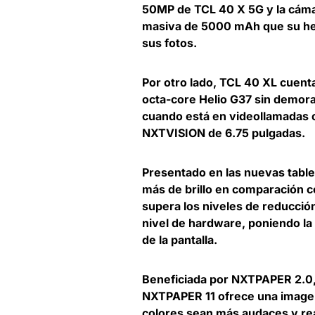
50MP de TCL 40 X 5G y la cáma
masiva de 5000 mAh que su her
sus fotos.
Por otro lado,
TCL 40 XL cuenta
octa-core Helio G37
sin demoras
cuando está en videollamadas o
NXTVISION de 6.75 pulgadas.
Presentado en las nuevas tab
más de brillo en comparación co
supera los niveles de reducción 
nivel de hardware, poniendo la 
de la pantalla.
Beneficiada por NXTPAPER 2.0, 
NXTPAPER 11 ofrece una imagen
colores sean más audaces y re