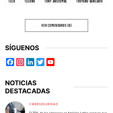
TECH
TECHNO
TONY ANSCOMBE
TROYANO BANCARIO
VER COMENTARIOS (0)
SÍGUENOS
Facebook
Instagram
LinkedIn
Twitter
YouTube
NOTICIAS
DESTACADAS
CIBERSEGURIDAD
El 73% de las empresas en América Latina asegura que