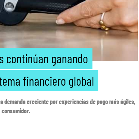
os continúan ganando
stema financiero global
na demanda creciente por experiencias de pago más ágiles,
l consumidor.