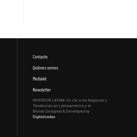
Contacto
Quiénes somos
Mediakit
Newsletter
INVERSOR LATAM: Un clic a los Negocios y
Tendencias en Latinoamérica y el
Mundo.Designed & Developed by
Digitalizadas