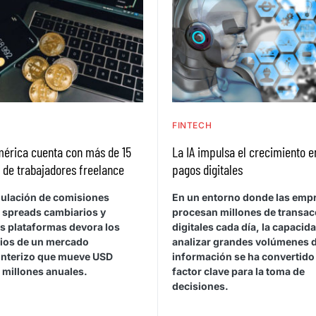
H
FINTECH
mérica cuenta con más de 15
La IA impulsa el crecimiento e
 de trabajadores freelance
pagos digitales
ulación de comisiones
En un entorno donde las emp
, spreads cambiarios y
procesan millones de transa
es plataformas devora los
digitales cada día, la capacid
ios de un mercado
analizar grandes volúmenes 
onterizo que mueve USD
información se ha convertido
 millones anuales.
factor clave para la toma de
decisiones.