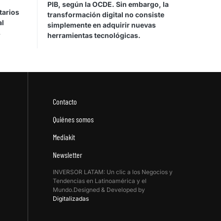
PIB, según la OCDE. Sin embargo, la
tarios
transformación digital no consiste
al
simplemente en adquirir nuevas
s
herramientas tecnológicas.
Contacto
Quiénes somos
Mediakit
Newsletter
INVERSOR LATAM: Un clic a los Negocios y
Tendencias en Latinoamérica y el
Mundo.Designed & Developed by
Digitalizadas