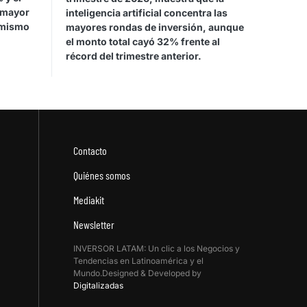
 mayor
inteligencia artificial concentra las
 mismo
mayores rondas de inversión, aunque
el monto total cayó 32% frente al
récord del trimestre anterior.
Contacto
Quiénes somos
Mediakit
Newsletter
INVERSOR LATAM: Un clic a los Negocios y
Tendencias en Latinoamérica y el
Mundo.Designed & Developed by
Digitalizadas