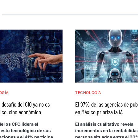
OGÍA
TECNOLOGÍA
 desafío del CIO ya no es
El 97% de las agencias de pub
ico, sino económico
en México prioriza la IA
e los CFO lidera el
El análisis cualitativo revela
esto tecnológico de sus
incrementos en la rentabilida
ciones y el 41% participa
persona situados entre el 20%