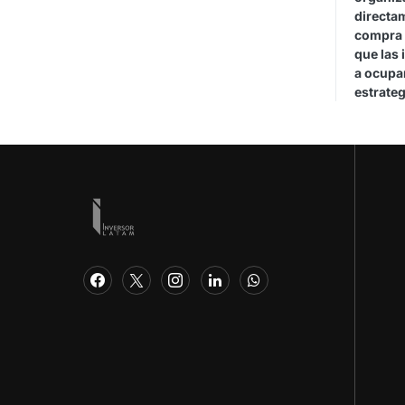
directa
compra 
que las 
a ocupar
estrateg