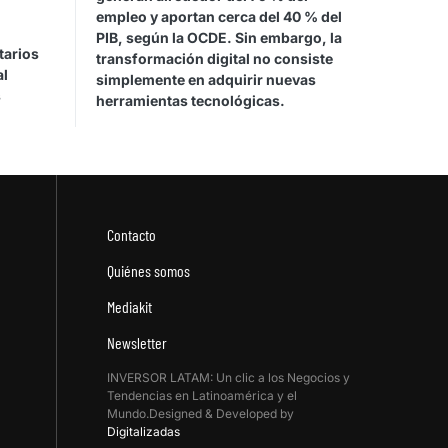
empleo y aportan cerca del 40 % del
PIB, según la OCDE. Sin embargo, la
tarios
transformación digital no consiste
al
simplemente en adquirir nuevas
s
herramientas tecnológicas.
Contacto
Quiénes somos
Mediakit
Newsletter
INVERSOR LATAM: Un clic a los Negocios y
Tendencias en Latinoamérica y el
Mundo.Designed & Developed by
Digitalizadas