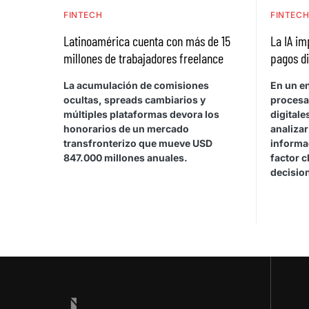
FINTECH
FINTEC
Latinoamérica cuenta con más de 15
La IA im
millones de trabajadores freelance
pagos di
La acumulación de comisiones
En un e
ocultas, spreads cambiarios y
procesa
múltiples plataformas devora los
digitale
honorarios de un mercado
analiza
transfronterizo que mueve USD
informa
847.000 millones anuales.
factor c
decisio