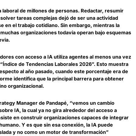
na laboral de millones de personas. Redactar, resumir
esolver tareas complejas dejó de ser una actividad
e en el trabajo cotidiano. Sin embargo, mientras la
,
muchas organizaciones todavía operan bajo esquemas
evia
.
adores con acceso a IA utiliza agentes al menos una vez
l “Índice de Tendencias Laborales 2026”. Esto muestra
especto al año pasado, cuando este porcentaje era de
rme identifica que la principal barrera para obtener
ino organizacional.
trategy Manager de Pandapé
, “vemos un cambio
obre IA, la cual ya no gira alrededor del acceso a
nsiste en construir organizaciones capaces de integrar
 humano. Y es que sin esa conexión, la IA puede
slada y no como un motor de transformación”