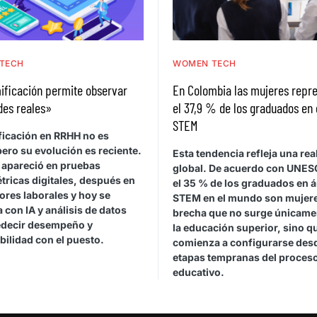
TECH
WOMEN TECH
ificación permite observar
En Colombia las mujeres repr
des reales»
el 37,9 % de los graduados en
STEM
ficación en RRHH no es
ero su evolución es reciente.
Esta tendencia refleja una rea
 apareció en pruebas
global. De acuerdo con UNES
tricas digitales, después en
el 35 % de los graduados en 
ores laborales y hoy se
STEM en el mundo son mujere
con IA y análisis de datos
brecha que no surge únicame
edecir desempeño y
la educación superior, sino q
ilidad con el puesto.
comienza a configurarse des
etapas tempranas del proces
educativo.