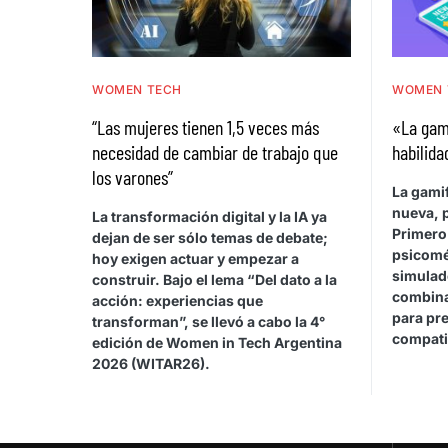
WOMEN TECH
WOMEN 
“Las mujeres tienen 1,5 veces más
«La gam
necesidad de cambiar de trabajo que
habilida
los varones”
La gami
nueva, p
La transformación digital y la IA ya
Primero
dejan de ser sólo temas de debate;
psicomé
hoy exigen actuar y empezar a
simulad
construir. Bajo el lema “Del dato a la
combina 
acción: experiencias que
para pr
transforman”, se llevó a cabo la 4°
compatib
edición de Women in Tech Argentina
2026 (WITAR26).