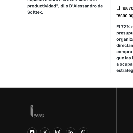
productividad", dijo D'Alessandro de
El nuevo
Softtek.
tecnológ
El 72% d
presupu
organiza
directa
compra 
que las 
a ocupar
estrateg