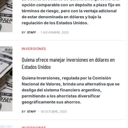
opción comparable con un depósito a plazo fijo en
términos de riesgo, pero con la ventaja adicional
de estar denominada en dólares y bajo la
regulación de los Estados Unidos.
BY
STAFF
1 NOVIEMBRE, 2023
INVERSIONES
Quiena ofrece manejar inversiones en dólares en
Estados Unidos
Quiena Inversiones, regulada por la Comisión
Nacional de Valores, brinda una alternativa que se
desliga del sistema financiero argentino,
permitiendo a los ahorristas diversificar
geográficamente sus ahorros.
BY
STAFF
18 OCTUBRE, 2023
INVERSIONES