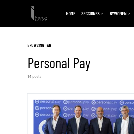
HOME
SECCIONES
BYWOMEN
BROWSING TAG
Personal Pay
14 posts